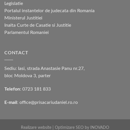
Legislatie
Portalul instantelor de judecata din Romania
Ministerul Justitiei
Inalta Curte de Casatie si Justitie
Parlamentul Romaniei
CONTACT
Sediu: Iasi, strada Anastasie Panu nr.27,
bloc Moldova 3, parter
Telefon
:
0723 181 833‬
E-mail
:
office@prisacariudaniel.ro.ro
Realizare website
|
Optimizare SEO
by
INOVADO